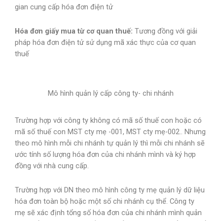
gian cung cấp hóa đơn điện tử
Hóa
đ
ơ
n
giấy
mua
từ
c
ơ
quan
thuế
:
Tương đồng với giải
pháp hóa đơn điện tử sử dụng mã xác thực của cơ quan
thuế
Mô hình quản lý cấp công ty- chi nhánh
Trường hợp với công ty không có mã số thuế con hoặc có
mã số thuế con MST cty mẹ -001, MST cty mẹ-002.. Nhưng
theo mô hình mỗi chi nhánh tự quản lý thì mỗi chi nhánh sẽ
ước tính số lượng hóa đơn của chi nhánh mình và ký hợp
đồng với nhà cung cấp.
Trường hợp với DN theo mô hình công ty mẹ quản lý dữ liệu
hóa đơn toàn bộ hoặc một số chi nhánh cụ thể. Công ty
mẹ sẽ xác định tổng số hóa đơn của chi nhánh mình quản