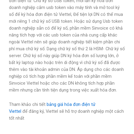
đơn điện tử. Chữ ký số USB token, mỗi lần ký hóa đơn
doanh nghiệp cắm usb token vào máy tính và mở tool ký
số để ký hóa đơn điện tử Viettel, Để tiện lợi DN có thể mua
mới riêng 1 chữ ký số USB token. Hoặc sử dụng Usb token
doanh nghiệp sẵn có để ký số, phần mềm Sinvoice có khả
năng tích hợp với các usb token của nhà cung cấp khác
ngoài Viettel nên sẽ giúp doanh nghiệp tiết kiệm phần chi
phí mua chữ ký số. Dạng chữ ký số thứ 2 là HSM- Chữ ký số
server. Chữ ký số này giúp DN ký hóa đơn số lượng lớn, ở
bất kỳ laptop nào hoặc trên di động vì chữ ký số đã được
thêm vào tài khoản admin của DN. Áp dụng cho các doanh
nghiệp có tích hợp phần mềm kế toán với phần mềm
Sinvoice Viettel hoặc cho các DN không tích hợp phần
mềm nhưng cần tính tiện dụng trong việc xuất hóa đơn.
Tham khảo chi tiết
bảng giá hóa đơn điện tử
Viettel
để đăng ký, Viettel sẽ hỗ trợ doanh nghiệp một cách
tốt nhất