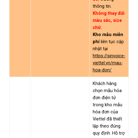
thông tin.
Không thay đổi
màu sắc, size
chữ.
Kho mẫu miễn
phí
liên tục cập
nhật tại
https://sinvoice-
viettel.vn/mau-
hoa-don/
Khách hàng
chọn mẫu hóa
đơn điện tử
trong kho mẫu
hóa đơn của
Viettel đã thiết
lập theo đúng
quy định. Hỗ trợ