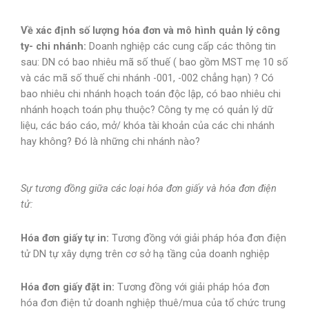
Về
xác
định
số
l
ượng
hóa
đ
ơ
n
và
mô
hình
quản
lý
công
ty- chi
nhánh
:
Doanh nghiệp các cung cấp các thông tin
sau: DN có bao nhiêu mã số thuế ( bao gồm MST mẹ 10 số
và các mã số thuế chi nhánh -001, -002 chẳng hạn) ? Có
bao nhiêu chi nhánh hoạch toán độc lập, có bao nhiêu chi
nhánh hoạch toán phụ thuộc? Công ty mẹ có quản lý dữ
liệu, các báo cáo, mở/ khóa tài khoản của các chi nhánh
hay không? Đó là những chi nhánh nào?
Sự
t
ươ
ng
đồng
giữa
các
loại
hóa
đ
ơ
n
giấy
và
hóa
đ
ơ
n
điện
tử
:
Hóa
đ
ơ
n
giấy
tự
in:
Tương đồng với giải pháp hóa đơn điện
tử DN tự xây dựng trên cơ sở hạ tầng của doanh nghiệp
Hóa
đ
ơ
n
giấy
đặt
in:
Tương đồng với giải pháp hóa đơn
hóa đơn điện tử doanh nghiệp thuê/mua của tổ chức trung